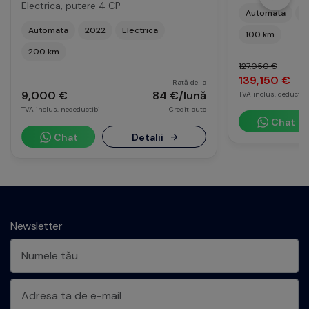
Electrica, putere 4 CP
Automata
2
Automata
2022
Electrica
100 km
200 km
127,050 €
139,150 €
Rată de la
9,000 €
84 €/lună
TVA inclus, deductibi
TVA inclus, nedeductibil
Credit auto
Chat
Chat
Detalii
Newsletter