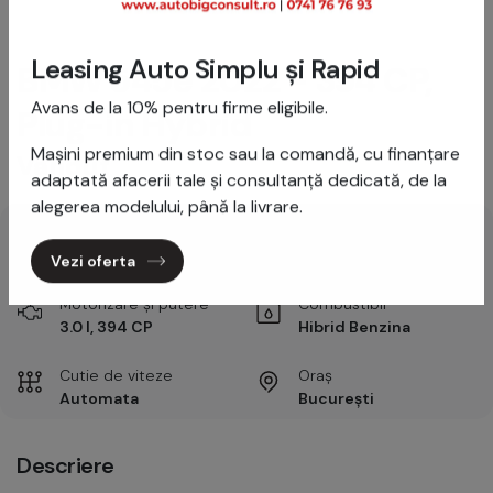
BMW 545e 2022 - 394 CP,
Leasing Auto Simplu și Rapid
Plug-in Hybrid
Avans de la 10% pentru firme eligibile.
Vândut
Mașini premium din stoc sau la comandă, cu finanțare
adaptată afacerii tale și consultanță dedicată, de la
alegerea modelului, până la livrare.
Prima înmatriculare
Kilometraj
2022
27,000 km
Vezi oferta
Motorizare și putere
Combustibil
3.0 l, 394 CP
Hibrid Benzina
Cutie de viteze
Oraș
Automata
București
Descriere