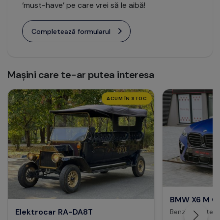
‘must-have’ pe care vrei să le aibă!
Completează formularul
Mașini care te-ar putea interesa
ACUM ÎN STOC
BMW X6 M Co
Elektrocar RA-DA8T
Benzina, puter