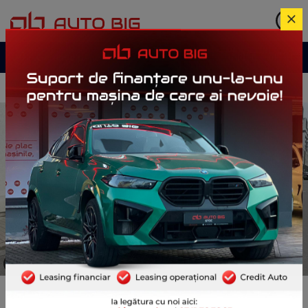
Garanție până la
3 ani
Istoric complet verificat
Portofoliu mașini
1/27