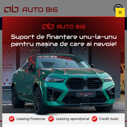
Garanție până la
3 ani
Istoric complet verificat
Mașini disponibile
acum
sau
aduse
la comandă
Mașini din stoc și mașini aduse pe bază de
comandă, verificate complet, cu istoric
transparent, garanție inclusă și opțiuni de
finanțare adaptate fiecărui context.
Vezi mașinile din stoc