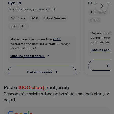
Hybrid
Hibrid Benzina
Hibrid Benzina, putere 218 CP
Automata
2
Automata
2021
Hibrid Benzina
61 km
60,396 km
Mașină adusă l
conform specific
Mașină adusă la comandă în
2026
,
să afli mai mult
conform specificațiilor clientului. Dorești
să afli mai multe?
Sună-ne pentru
Sună-ne pentru detalii
Det
Detalii mașină
Peste
1000 clienți
mulțumiți
Descoperă mașinile aduse pe bază de comandă clienților
noștri