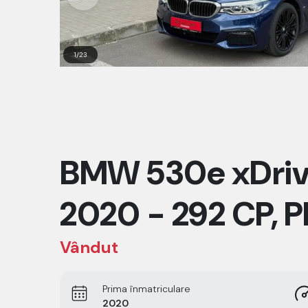
1/23
BMW 530e xDri
2020 - 292 CP, P
Vândut
Prima înmatriculare
2020