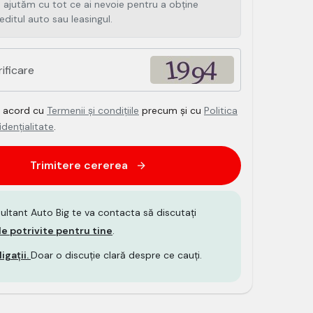
 ajutăm cu tot ce ai nevoie pentru a obține
editul auto sau leasingul.
e acord cu
Termenii și condițiile
precum și cu
Politica
dențialitate
.
Trimitere cererea
ultant Auto Big te va contacta să discutați
le potrivite pentru tine
.
igații.
Doar o discuție clară despre ce cauți.