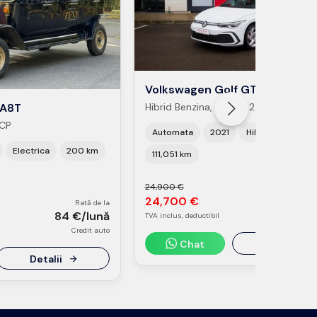
Volkswagen Golf GTE
Hibrid Benzina, putere 245 CP
DA8T
 CP
Automata
2021
Hibrid Benzina
Electrica
200 km
111,051 km
24,900 €
R
24,700 €
230 €
Rată de la
84 €/lună
TVA inclus, deductibil
Leas
Credit auto
Chat
Detalii
Detalii