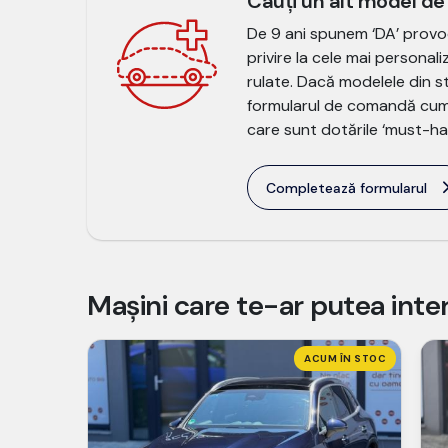
Cauți un alt model d
De 9 ani spunem ‘DA’ provoc
privire la cele mai personal
rulate. Dacă modelele din st
formularul de comandă cum 
care sunt dotările ‘must-hav
Completează formularul
Mașini care te-ar putea inte
ACUM ÎN STOC