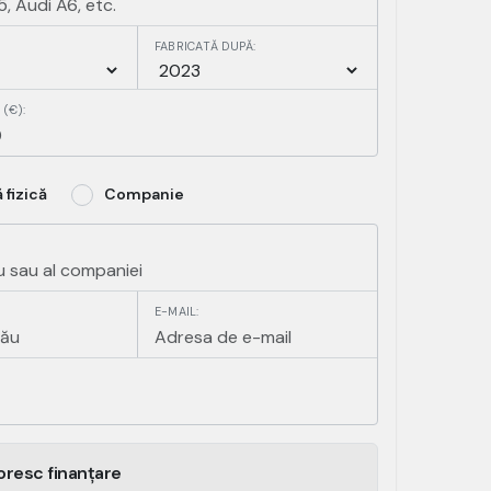
FABRICATĂ DUPĂ:
(€):
 fizică
Companie
E-MAIL:
oresc finanțare