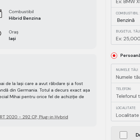
Combustibil
COMBUSTIBIL:
Hibrid Benzina
Oraș
BUGETUL TĂU 
Iași
Persoană
NUMELE TĂU:
ai de la Iași care a avut răbdare și a fost
TELEFON:
andă din Germania. Totul a decurs exact așa
ial Mihai pentru orice fel de achiziție de
LOCALITATE:
 2020 - 292 CP, Plug-in Hybrid
D