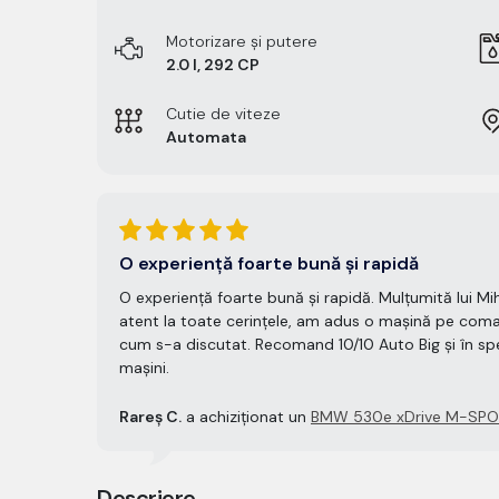
Motorizare și putere
2.0 l, 292 CP
Cutie de viteze
Automata
O experiență foarte bună și rapidă
O experiență foarte bună și rapidă. Mulțumită lui Mih
atent la toate cerințele, am adus o mașină pe com
cum s-a discutat. Recomand 10/10 Auto Big și în spec
mașini.
Rareș C.
a achiziționat un
BMW 530e xDrive M-SPORT
Descriere