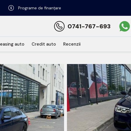
Programe de finanțare
0741-767-693
easing auto
Credit auto
Recenzii