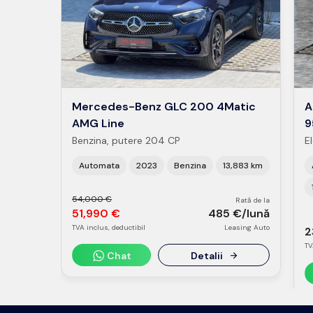
Mercedes-Benz GLC 200 4Matic
A
AMG Line
9
Benzina, putere 204 CP
E
Automata
2023
Benzina
13,883 km
54,000 €
Rată de la
51,990 €
485 €/lună
TVA inclus, deductibil
Leasing Auto
2
TV
Chat
Detalii