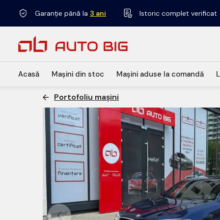
Garanție până la
3 ani
Istoric complet verificat
Acasă
Mașini din stoc
Mașini aduse la comandă
L
Portofoliu mașini