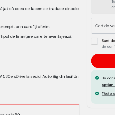
Te
cr
nvățat că ceea ce facem se traduce dincolo
rompt, prin care îți oferim:
Tipul de finanțare care te avantajează.
Sunt d
de confi
30e xDrive la sediul Auto Big din Iași! Un
Un cons
opțiuni
Fără obl