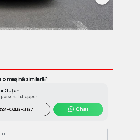
3/23
e o mașină similară?
ai Guțan
 personal shopper
Chat
52-046-367
ELUL: