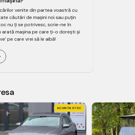
e mașină?
ărilor venite din partea voastră cu
izate căutări de mașini noi sau puțin
oc nu ți se potrivesc, scrie-ne în
arată mașina pe care ți-o dorești și
e’ pe care vrei să le aibă!
resa
ACUM ÎN STOC