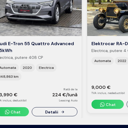
udi E-Tron 55 Quattro Advanced
Elektrocar RA-
5kWh
Electrica, putere 4
lectrica, putere 408 CP
Automata
2022
Automata
2020
Electrica
148,863 km
9,000 €
Rată de la
TVA inclus, nedeductibil
3,990 €
224 €/lună
A inclus, deductibil
Leasing Auto
Chat
Chat
Detalii