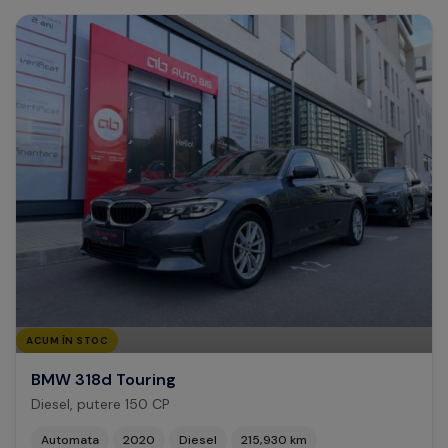
ACUM ÎN STOC
BMW 318d Touring
Diesel, putere 150 CP
Automata
2020
Diesel
215,930 km