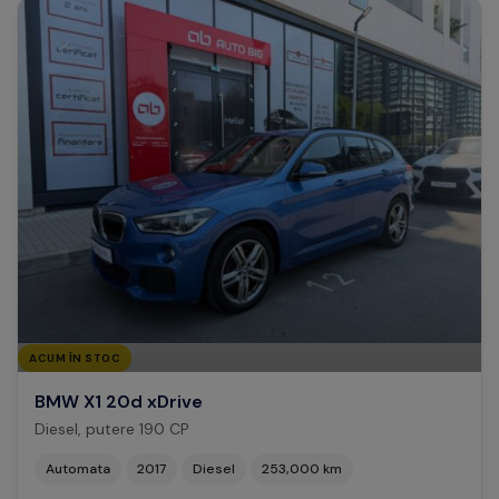
ACUM ÎN STOC
BMW X1 20d xDrive
Diesel, putere 190 CP
Automata
2017
Diesel
253,000 km