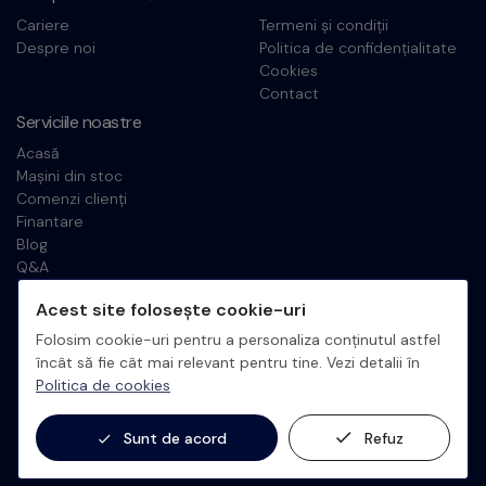
Cariere
Termeni și condiții
Despre noi
Politica de confidențialitate
Cookies
Contact
Serviciile noastre
Acasă
Mașini din stoc
Comenzi clienți
Finantare
Blog
Q&A
Live events
Acest site folosește cookie-uri
Recenzii
Folosim cookie-uri pentru a personaliza conținutul astfel
încât să fie cât mai relevant pentru tine. Vezi detalii în
Politica de cookies
Copyright ©2016-2026 Auto Big Consult. Toate drepturile
rezervate.
x
Designed & Developed by
ANUI
Sunt de acord
Refuz