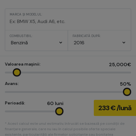
MARCA ȘI MODELUL:
COMBUSTIBIL:
FABRICATĂ DUPĂ:
Valoarea mașinii:
25,000€
Avans:
50%
Perioadă:
60 luni
233 € /lună
* Acest calcul este unul estimativ, întrucât se bazează pe condiții de
finanțare generale, care nu iau în calcul posibile oferte speciale
existente, particularități ale firmelor solicitante sau bonitatea