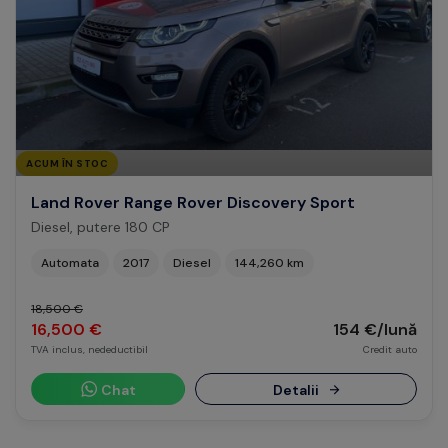
ACUM ÎN STOC
Land Rover Range Rover Discovery Sport
Diesel, putere 180 CP
Automata
2017
Diesel
144,260 km
18,500 €
16,500 €
154 €/lună
TVA inclus, nedeductibil
Credit auto
Chat
Detalii