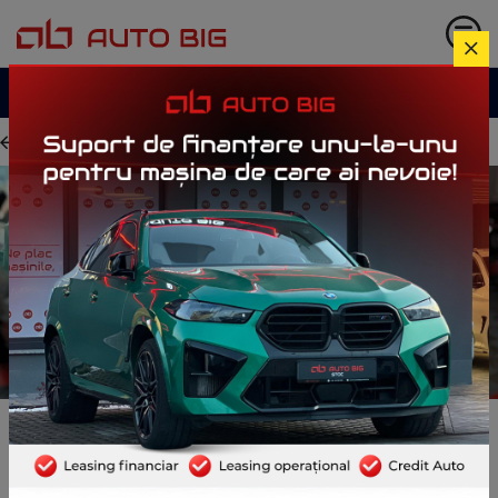
Garanție până la
3 ani
Istoric complet verificat
Acasă
Credit Auto pentru Mașini
Second Hand
Găsim oferta de credit auto care ți se
potrivește cel mai bine