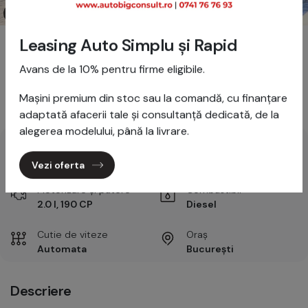
1/29
BMW X1 xDrive20d 2018 -
Leasing Auto Simplu și Rapid
190 CP, Diesel
Avans de la 10% pentru firme eligibile.
Vândut
Mașini premium din stoc sau la comandă, cu finanțare
adaptată afacerii tale și consultanță dedicată, de la
alegerea modelului, până la livrare.
Prima înmatriculare
Kilometraj
2018
121,700 km
Vezi oferta
Motorizare și putere
Combustibil
2.0 l, 190 CP
Diesel
Cutie de viteze
Oraș
Automata
București
Descriere