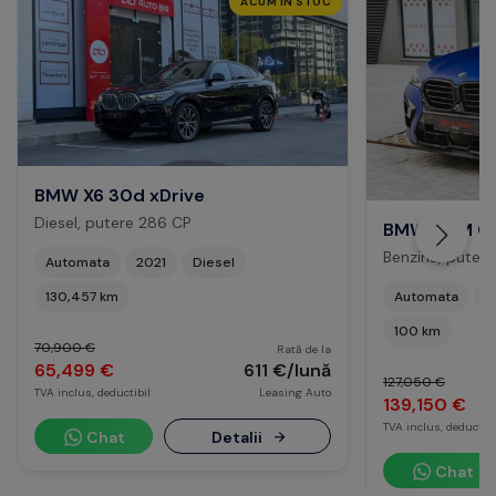
ACUM ÎN STOC
BMW X6 30d xDrive
Diesel, putere 286 CP
BMW X6 M Co
Benzina, puter
Automata
2021
Diesel
Automata
2
130,457 km
100 km
70,900 €
Rată de la
65,499 €
611 €/lună
127,050 €
TVA inclus, deductibil
Leasing Auto
139,150 €
TVA inclus, deductibi
Chat
Detalii
Chat