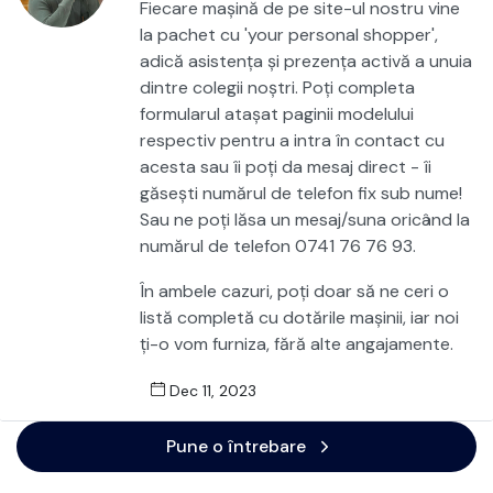
Fiecare mașină de pe site-ul nostru vine
la pachet cu 'your personal shopper',
adică asistența și prezența activă a unuia
dintre colegii noștri. Poți completa
formularul atașat paginii modelului
respectiv pentru a intra în contact cu
acesta sau îi poți da mesaj direct - îi
găsești numărul de telefon fix sub nume!
Sau ne poți lăsa un mesaj/suna oricând la
numărul de telefon 0741 76 76 93.
În ambele cazuri, poți doar să ne ceri o
listă completă cu dotările mașinii, iar noi
ți-o vom furniza, fără alte angajamente.
Dec 11, 2023
Pune o întrebare