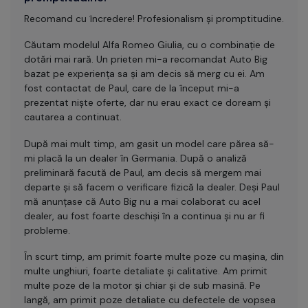
Recomand cu încredere! Profesionalism și promptitudine.
Căutam modelul Alfa Romeo Giulia, cu o combinație de
dotări mai rară. Un prieten mi-a recomandat Auto Big
bazat pe experiența sa și am decis să merg cu ei. Am
fost contactat de Paul, care de la început mi-a
prezentat niște oferte, dar nu erau exact ce doream și
cautarea a continuat.
După mai mult timp, am gasit un model care părea să-
mi placă la un dealer în Germania. După o analiză
preliminară facută de Paul, am decis să mergem mai
departe și să facem o verificare fizică la dealer. Deși Paul
mă anunțase că Auto Big nu a mai colaborat cu acel
dealer, au fost foarte deschiși în a continua și nu ar fi
probleme.
În scurt timp, am primit foarte multe poze cu mașina, din
multe unghiuri, foarte detaliate și calitative. Am primit
multe poze de la motor și chiar și de sub masină. Pe
langă, am primit poze detaliate cu defectele de vopsea