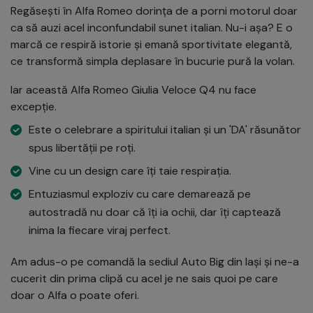
Regăsești în Alfa Romeo dorința de a porni motorul doar
ca să auzi acel inconfundabil sunet italian. Nu-i așa? E o
marcă ce respiră istorie și emană sportivitate elegantă,
ce transformă simpla deplasare în bucurie pură la volan.
Iar această Alfa Romeo Giulia Veloce Q4 nu face
excepție.
Este o celebrare a spiritului italian și un 'DA' răsunător
spus libertății pe roți.
Vine cu un design care îți taie respirația.
Entuziasmul exploziv cu care demarează pe
autostradă nu doar că îți ia ochii, dar îți captează
inima la fiecare viraj perfect.
Am adus-o pe comandă la sediul Auto Big din Iași și ne-a
cucerit din prima clipă cu acel je ne sais quoi pe care
doar o Alfa o poate oferi.