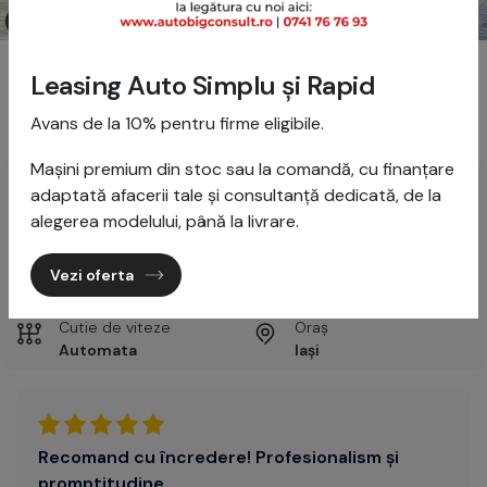
1/32
Alfa Romeo Giulia Veloce Q4
Leasing Auto Simplu și Rapid
Vândut
Avans de la 10% pentru firme eligibile.
Mașini premium din stoc sau la comandă, cu finanțare
Prima înmatriculare
Kilometraj
adaptată afacerii tale și consultanță dedicată, de la
2021
91,334 km
alegerea modelului, până la livrare.
Motorizare și putere
Combustibil
Vezi oferta
2.0 l, 280 CP
Benzina
Cutie de viteze
Oraș
Automata
Iași
Recomand cu încredere! Profesionalism și
promptitudine.