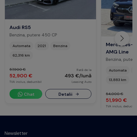
Audi RS5
Benzina, putere 450 CP
Mercedes-B
Automata
2021
Benzina
AMG Line
62,316 km
Benzina, puter
57,900 €
Rată de la
Automata
2
52,900 €
493 €/lună
13,883 km
TVA inclus, deductibil
Leasing Auto
Chat
Detalii
54,000 €
51,990 €
TVA inclus, deductibi
Chat
Newsletter