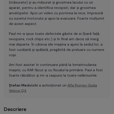
(măsurate) și au măsurat și grosimea lacului cu un
aparat, pentru a identifica revopsiri, dar și grosimea
anvelopelor. Apoi un video cu pornirea la rece, împreună
cu sunetul motorului și apoi la evacuare. Foarte mulțumit
de acest aspect.
Paul mi-a spus toate defectele găsite de ei (bară față,
revopsire, rock chips etc.) și în final am decis să merg
mai departe. În câteva zile mașina a ajuns la sediul lor, a
fost curățată și spălată, pregătită de preluare cu numere
roșii.
Am fost asistat în continuare până la înmatricularea
mașinii, cu RAR făcut și cu fiscalul la primărie. Paul a fost
foarte răbdător și mi-a raspuns la toate nelămuririle.
Ștefan Medvichi
a achiziționat un
Alfa Romeo Giulia
Veloce Q4
Descriere