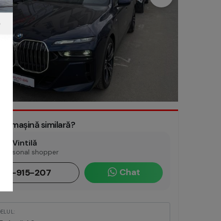
3/37
e o mașină similară?
an Vintilă
 personal shopper
Chat
725-915-207
ELUL: