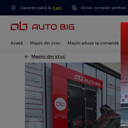
Garanție până la
3 ani
Istoric complet verificat
Acasă
Mașini din stoc
Mașini aduse la comandă
L
Mașini din stoc