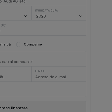
FABRICATĂ DUPĂ:
(€):
 fizică
Companie
E-MAIL:
oresc finanțare