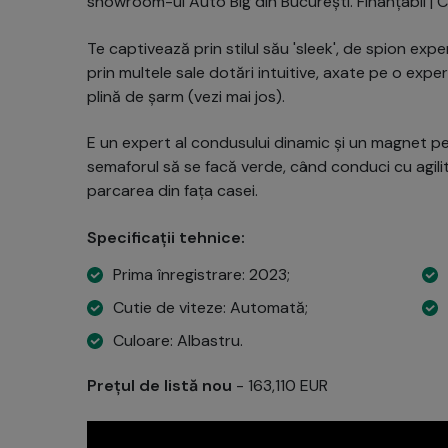
showroom-ul Auto Big din București. Finanțabil | Cu
Te captivează prin stilul său 'sleek', de spion ex
prin multele sale dotări intuitive, axate pe o exper
plină de șarm (vezi mai jos).
E un expert al condusului dinamic și un magnet pen
semaforul să se facă verde, când conduci cu agilit
parcarea din fața casei.
Specificații tehnice:
Prima înregistrare: 2023;
Cutie de viteze: Automată;
Culoare: Albastru.
Prețul de listă nou
- 163,110 EUR