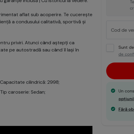
 garanție inclusă | Cu istoricul la vedere.
Te
cr
perimentat aflat sub acoperire. Te cucerește
iență a condusului calitativă, sportivă și
tru priviri. Atunci când aștepți ca
Sunt d
ate pe autostradă sau când îl lași în
de confi
Capacitate cilindrică: 2998;
Un cons
Tip caroserie: Sedan;
opțiuni
Fără obl