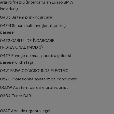
argintii/negru (Interior Gran Lusso BMW
Indvidual)
0465 Sistem prin-încărcare
04FM Scaun multifuncțional șofer și
pasager
04T2 CABLUL DE ÎNCĂRCARE
PROFESIONAL (MOD 3)
04T7 Funcție de masaj pentru șofer și
pasagerul din față
04V1 BMW ICONICSOUNDS ELECTRIC
05AU Profesionist asistent de conducere
05DW Asistent parcare profesionist
0654 Tuner DAB
06AF Apel de urgență legal