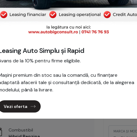
Leasing Auto Simplu și Rapid
2/37
Avans de la 10% pentru firme eligibile.
e
Mașini premium din stoc sau la comandă, cu finanțare
Interesat d
adaptată afacerii tale și consultanță dedicată, de la alegerea
Adri
modelului, până la livrare.
Your
0
Vezi oferta
Kilometraj
13,645 km
Combustibil
MARCA ȘI MOD
Hibrid Benzina