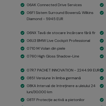
06AK Connected Drive Services
06F1 Sistem Surround Bowers& Wilkins
Diamond - 5945 EUR
06NX Tavă de stocare încărcare fără fir
06U3 BMW Live Cockpit Professional
0710 M Volan din piele
0760 High Gloss Shadow-Line
07R7 PACHET INNOVATION - 2244.99 EUR
0851 Versiune în limba germană
08KA Interval de întreținere a uleiului 24
luni/30.000 km
08TF Protecție activă a pietonilor