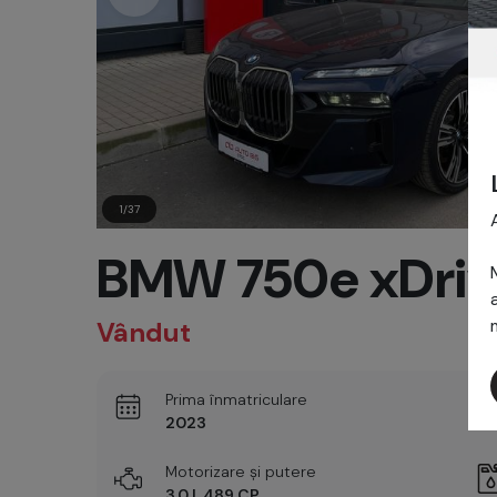
1/37
BMW 750e xDriv
Vândut
Prima înmatriculare
2023
Motorizare și putere
3.0 l, 489 CP