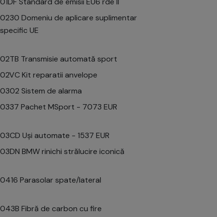
01DF Standard de emisii EU6 rde lI
0230 Domeniu de aplicare suplimentar
specific UE
02TB Transmisie automată sport
02VC Kit reparatii anvelope
0302 Sistem de alarma
0337 Pachet MSport - 7073 EUR
03CD Uși automate - 1537 EUR
03DN BMW rinichi strălucire iconică
0416 Parasolar spate/lateral
043B Fibră de carbon cu fire