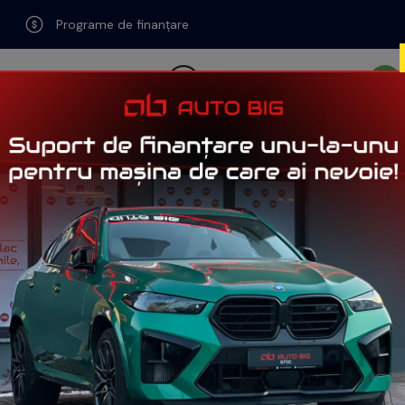
Programe de finanțare
0741-767-693
easing auto
Credit auto
Recenzii