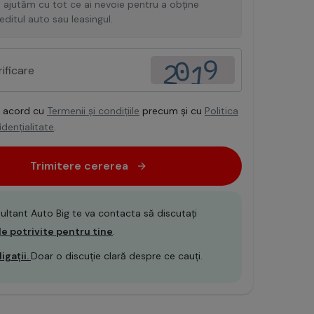
 ajutăm cu tot ce ai nevoie pentru a obține
editul auto sau leasingul.
e acord cu
Termenii și condițiile
precum și cu
Politica
dențialitate
.
Trimitere cererea
ultant Auto Big te va contacta să discutați
le potrivite pentru tine
.
igații.
Doar o discuție clară despre ce cauți.