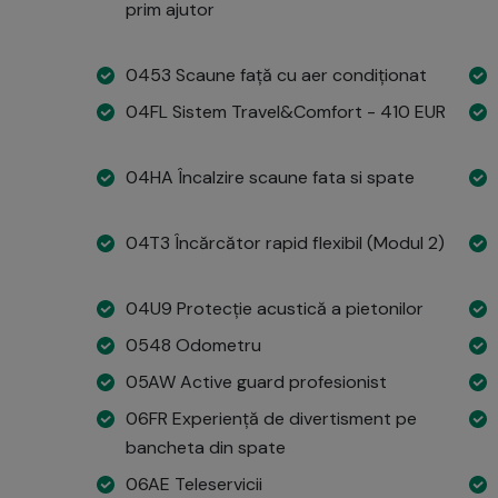
prim ajutor
0453 Scaune față cu aer condiționat
04FL Sistem Travel&Comfort - 410 EUR
04HA Încalzire scaune fata si spate
04T3 Încărcător rapid flexibil (Modul 2)
04U9 Protecție acustică a pietonilor
0548 Odometru
05AW Active guard profesionist
06FR Experiență de divertisment pe
bancheta din spate
06AE Teleservicii