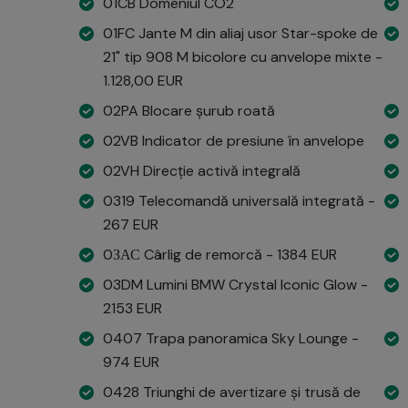
01CB Domeniul CO2
01FC Jante M din aliaj usor Star-spoke de
21" tip 908 M bicolore cu anvelope mixte -
1.128,00 EUR
02PA Blocare șurub roată
02VB Indicator de presiune în anvelope
02VH Direcție activă integrală
0319 Telecomandă universală integrată -
267 EUR
0ЗАС Cârlig de remorcă - 1384 EUR
03DM Lumini BMW Crystal Iconic Glow -
2153 EUR
0407 Trapa panoramica Sky Lounge -
974 EUR
0428 Triunghi de avertizare și trusă de