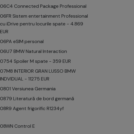
06C4 Connected Package Professional
06FR Sistem entertainment Professional
cu iDrive pentru locurile spate - 4.869
EUR
06PA eSIM personal
06U7 BMW Natural Interaction
0754 Spoiler M spate - 359 EUR
07M8 INTERIOR GRAN LUSSO BMW
INDVIDUAL - 11275 EUR
0801 Versiunea Germania
0879 Literatură de bord germană
08R9 Agent frigorific R1234yf
08WN Control E