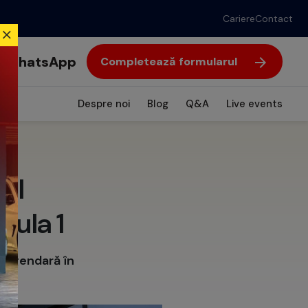
Cariere
Contact
WhatsApp
Completează formularul
Despre noi
Blog
Q&A
Live events
 al
mula 1
 legendară în