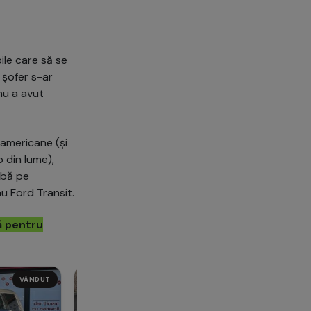
ile care să se
n șofer s-ar
nu a avut
 americane (și
 din lume),
abă pe
u Ford Transit.
ă pentru
VÂNDUT
VÂNDUT