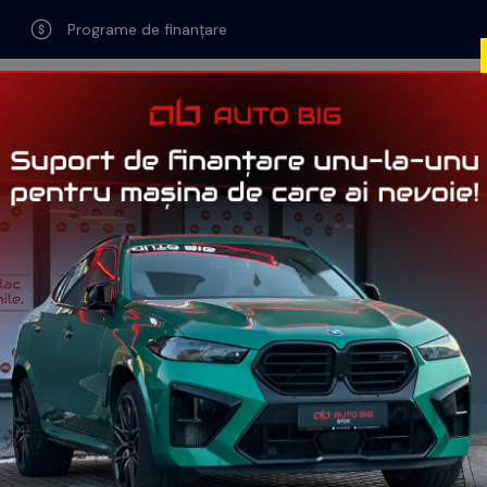
Programe de finanțare
0741-767-693
easing auto
Credit auto
Recenzii
›
Blog
Povești pe roți
lă povestea Ford: inovator
triei auto și legendă în For
 revoluționat industria auto. O companie cu o istorie
motorsport. Un singur nume: Ford.