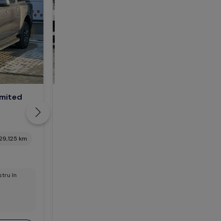
imited
Ford Ranger Raptor
Benzina, putere 292 CP
Automata
2024
Benzina
900 km
29,125 km
Mașină adusă la comandă în
2025
, conform
tru în
specificațiilor clientului. Dorești să afli mai
multe?
Sună-ne pentru detalii