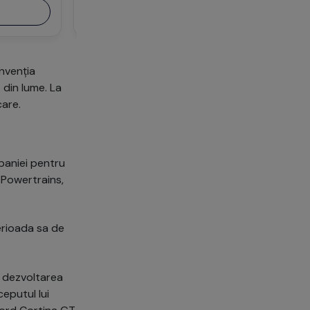
Detalii mașină
nvenția
 din lume. La
care.
paniei pentru
d Powertrains,
perioada sa de
n dezvoltarea
eputul lui