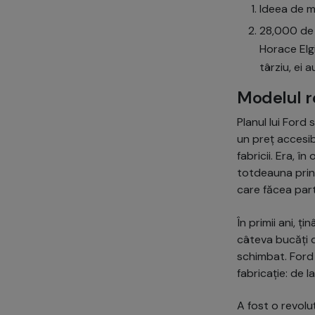
Ideea de m
28,000 de d
Horace Elgi
târziu, ei 
Modelul r
Planul lui Ford
un preț accesibi
fabricii. Era, 
totdeauna prin 
care făcea part
În primii ani, 
câteva bucăți d
schimbat. Ford
fabricație: de l
A fost o revoluț