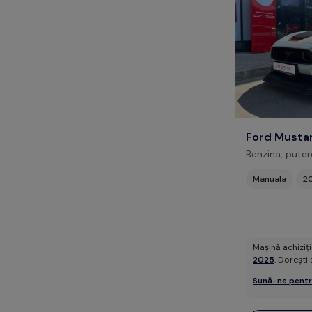
Ford Musta
Benzina, pute
Manuala
2
Mașină achiziț
2025
. Dorești 
Sună-ne pentr