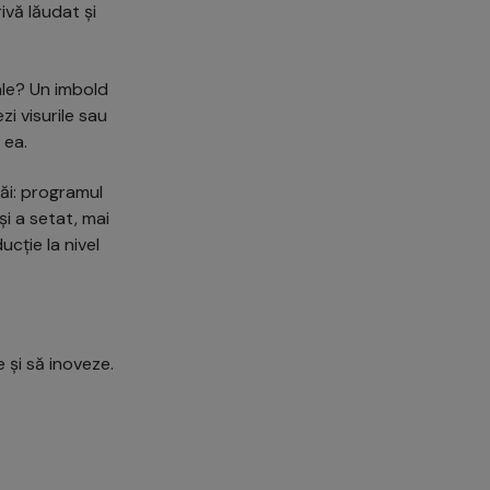
ivă lăudat și
ale? Un imbold
i visurile sau
 ea.
săi: programul
i a setat, mai
cție la nivel
 și să inoveze.