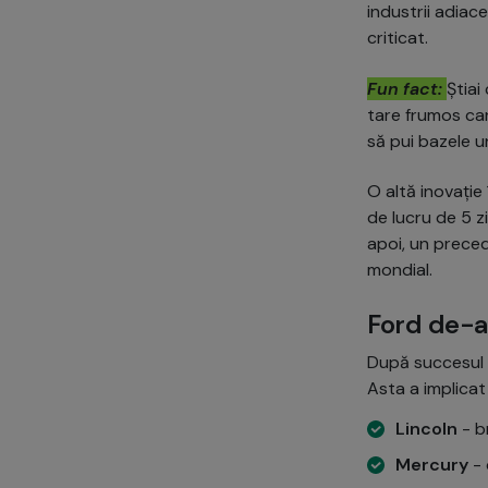
industrii adiac
criticat.
Fun fact:
Știai
tare frumos car
să pui bazele u
O altă inovație
de lucru de 5 z
apoi, un preced
mondial.
Ford de-a 
După succesul r
Asta a implicat 
Lincoln
- b
Mercury
- 