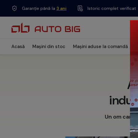
Garanție până la
3 ani
Istoric complet verificat
Acasă
Mașini din stoc
Mașini aduse la comandă
L
Af
indus
Un om care a