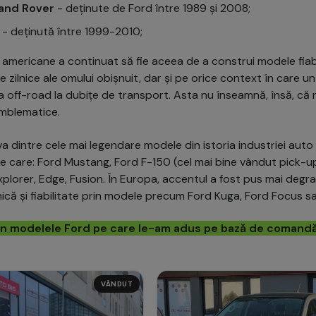
and Rover
- deținute de Ford între 1989 și 2008;
- deținută între 1999-2010;
 americane a continuat să fie aceea de a construi modele fiab
e zilnice ale omului obișnuit, dar și pe orice context în care u
la off-road la dubițe de transport. Asta nu înseamnă, însă, că 
 emblematice.
 dintre cele mai legendare modele din istoria industriei auto
re care: Ford Mustang, Ford F-150 (cel mai bine vândut pick-up
plorer, Edge, Fusion. În Europa, accentul a fost pus mai degr
mică și fiabilitate prin modele precum Ford Kuga, Ford Focus sa
in modelele Ford pe care le-am adus pe bază de comand
VÂNDUT