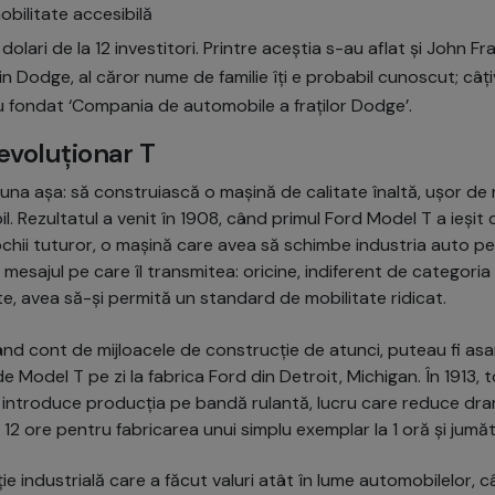
obilitate accesibilă
olari de la 12 investitori. Printre aceștia s-au aflat și John F
n Dodge, al căror nume de familie îți e probabil cunoscut; câți
au fondat ‘Compania de automobile a fraților Dodge’.
evoluționar T
 suna așa: să construiască o mașină de calitate înaltă, ușor de
l. Rezultatul a venit în 1908, când primul Ford Model T a ieșit de
în ochii tuturor, o mașină care avea să schimbe industria auto p
mesajul pe care îl transmitea: oricine, indiferent de categoria 
e, avea să-și permită un standard de mobilitate ridicat.
ținând cont de mijloacele de construcție de atunci, puteau fi a
e Model T pe zi la fabrica Ford din Detroit, Michigan. În 1913, t
 introduce producția pe bandă rulantă, lucru care reduce dra
a 12 ore pentru fabricarea unui simplu exemplar la 1 oră și jumă
ie industrială care a făcut valuri atât în lume automobilelor, câ