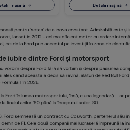
etalii mașină
Detalii mașină
oasă pentru ‘setea’ de a inova constant. Admirabilă este și i
ost, lansat în 2012 - cel mai eficient motor cu ardere internă
, cei de la Ford pun accentul pe investiții în zona de electrifi
e iubire dintre Ford și motorsport
u vorbim despre Ford fără să vorbim și despre pasiunea com
ai ales când aceasta a decis să revină, alături de Red Bull For
e Formula 1 în 2026.
e la Ford în lumea motorsportului, însă, e una legendară - iar 
e la finalul anilor ‘60 până la începutul anilor ‘80.
66, Ford semnează un contract cu Cosworth, partenerul său î
 demn de F1. Cele două companii mai lucraseră împreună la înc