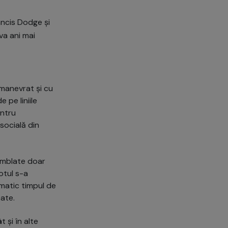
rancis Dodge și
va ani mai
 manevrat și cu
 pe liniile
entru
socială din
samblate doar
otul s-a
matic timpul de
tate.
t și în alte