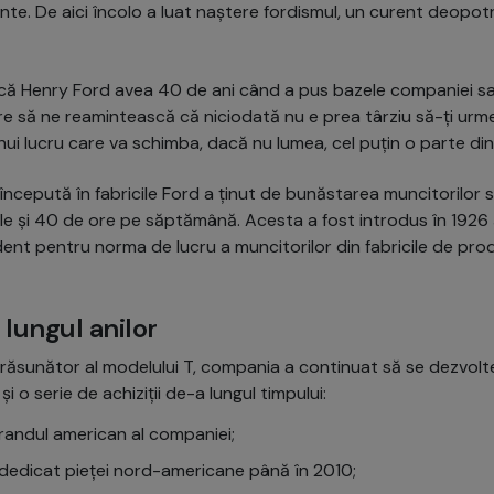
ente. De aici încolo a luat naștere fordismul, un curent deopotr
 că Henry Ford avea 40 de ani când a pus bazele companiei s
e să ne reamintească că niciodată nu e prea târziu să-ți urmez
nui lucru care va schimba, dacă nu lumea, cel puțin o parte din
 începută în fabricile Ford a ținut de bunăstarea muncitorilor 
ile și 40 de ore pe săptămână. Acesta a fost introdus în 1926 ș
ent pentru norma de lucru a muncitorilor din fabricile de produ
lungul anilor
ăsunător al modelului T, compania a continuat să se dezvolte
și o serie de achiziții de-a lungul timpului:
randul american al companiei;
dedicat pieței nord-americane până în 2010;