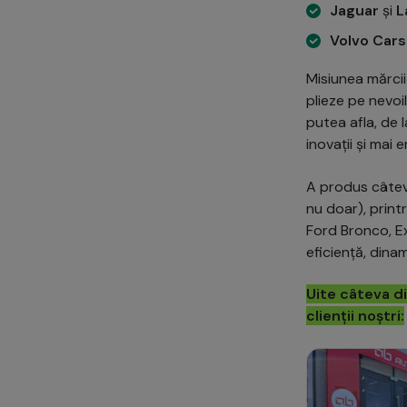
Jaguar
și
L
Volvo Cars
Misiunea mărcii
plieze pe nevoil
putea afla, de 
inovații și mai
A produs câteva
nu doar), print
Ford Bronco, Ex
eficiență, dina
Uite câteva d
clienții noștri: