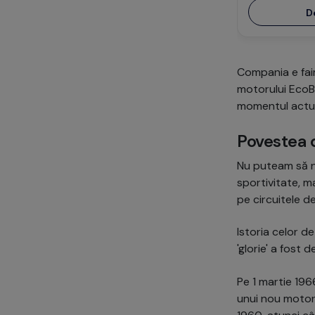
D
Compania e faim
motorului EcoBo
momentul actual
Povestea d
Nu puteam să n
sportivitate, m
pe circuitele d
Istoria celor d
'glorie' a fost d
Pe 1 martie 19
unui nou motor