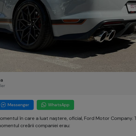
ea
ler
Messenger
WhatsApp
momentul în care a luat naștere, oficial, Ford Motor Company.
momentul creării companiei erau: