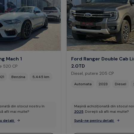
ng Mach 1
Ford Ranger Double Cab L
2.0TD
re 520 CP
Diesel, putere 205 CP
021
Benzina
5,445 km
Automata
2023
Diesel
ionată din stocul nostru în
Mașină achiziționată din stocul nos
să afli mai multe?
2025
. Dorești să afli mai multe?
u detalii
Sună-ne pentru detalii